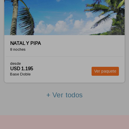
 PIPA
FORTAL
9 noches
desde
95
USD 1.3
Ver paquete
le
Base Dob
+ Ver todos