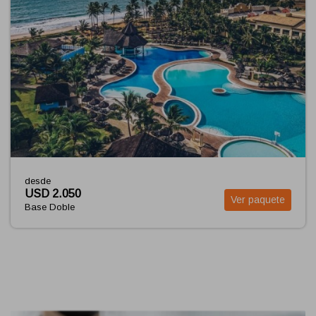
desde
50
USD 2.1
Ver paquete
le
Base Dob