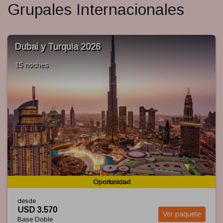
Grupales Internacionales
Turquia 2026
NEW YO
8 noches
Oportunidad
desde
70
USD 3.6
Ver paquete
le
Base Dob