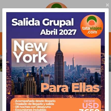
×
+54 9 (341) 506-6970
consultas-tataviajes@outlook.com
Busca tu vuelo
Busca tu hotel
Busca tu destino
favorito