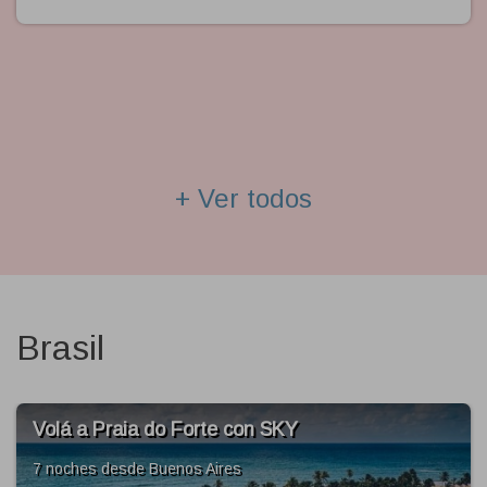
+ Ver todos
Brasil
raia do Forte con SKY
Volá a 
desde Buenos Aires
7 noches