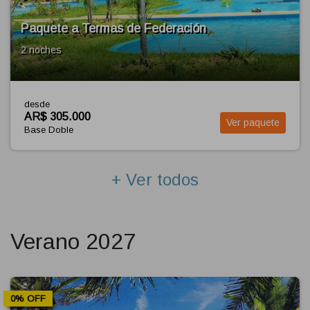
Paquete a Merlo
2 noches
desde
AR$ 385.000
Ver paquete
Base Doble
+ Ver todos
Verano 2027
Oferta Especi