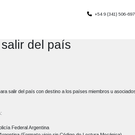
+54 9 (341) 506-697
alir del país
ara salir del país con destino a los países miembros u asoci
:
icía Federal Argentina
 Argentina (Formato viejo sin Código de Lectura Mecánica)