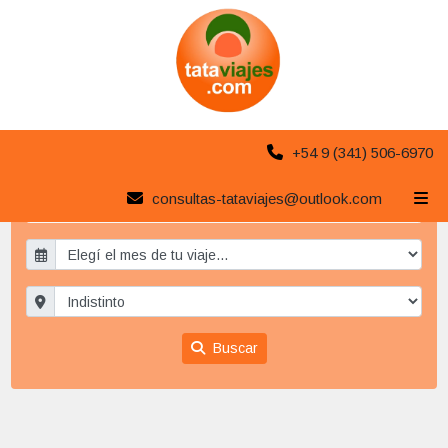
+54 9 (341) 506-6970
consultas-tataviajes@outlook.com
Paquetes a Liubliana
x
Buscar