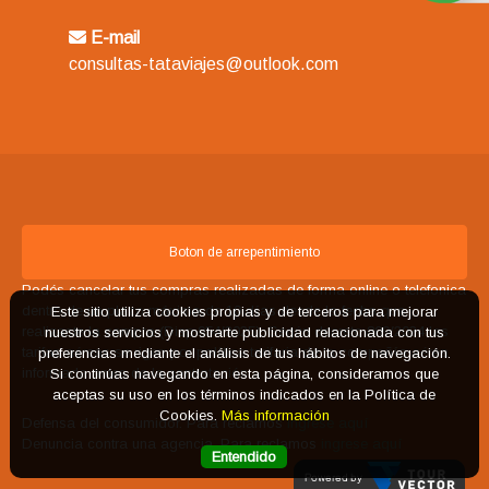
E-mail
consultas-tataviajes@outlook.com
Boton de arrepentimiento
Podés cancelar tus compras realizadas de forma online o telefonica
dentro de un plazo máximo de 10 días desde la fecha que
Este sitio utiliza cookies propias y de terceros para mejorar
realizaste la compra (Disp.954/2025). Según decreto 809/2024 las
nuestros servicios y mostrarte publicidad relacionada con tus
tarifas aéreas se rigen por política tarifaria de la compañía aérea
preferencias mediante el análisis de tus hábitos de navegación.
informada antes de la contratación.
Si continúas navegando en esta página, consideramos que
aceptas su uso en los términos indicados en la Política de
Cookies.
Más información
Defensa del consumidor. Para reclamos
ingrese aquí
Denuncia contra una agencia. Para reclamos
ingrese aquí
Entendido