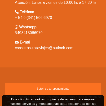
Atención: Lunes a viernes de 10:00 hs a 17:30 hs
Teléfono
+ 54 9 (341) 506 6970
Whatsapp
5493415066970
E-mail
consultas-tataviajes@outlook.com
Boton de arrepentimiento
Podés cancelar tus compras realizadas de forma online o telefonica
Este sitio utiliza cookies propias y de terceros para mejorar
dentro de un plazo máximo de 10 días desde la fecha que
nuestros servicios y mostrarte publicidad relacionada con tus
realizaste la compra (Disp.954/2025). Según decreto 809/2024 las