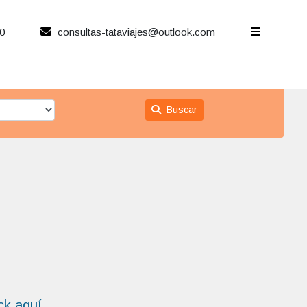
0
consultas-tataviajes@outlook.com
Buscar
ick aquí