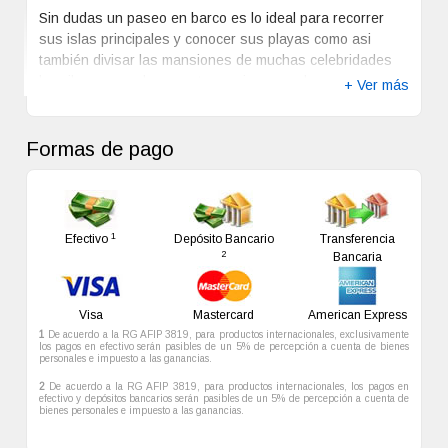
directo. Como servicio de pago, los huéspedes pueden
turistico reconocido: Ilha Grande.
utilizar el acceso a Internet alámbrico de alta velocidad en
las habitación. Los baños disponen de bañeras y duchas
Sin dudas un paseo en barco es lo ideal para recorrer
independientes, espejo de maquillaje o afeitado y secador
sus islas principales y conocer sus playas como asi
de pelo. Las habitaciones también cuentan con agua
también divisar las mansiones de muchas celebridades
mineral gratuita. Además, se ofrece servicio de limpieza
brasileras que elegen este paraiso para descansar.
+ Ver más
todos los días y los huéspedes pueden solicitar plancha
Angra dos Reis tiene varios hoteles resort sobre la playa
y tabla de planchar.
con diferentes perfiles para cada tipo de turista.
Formas de pago
1
Efectivo
Depósito Bancario
Transferencia
2
Bancaria
Visa
Mastercard
American Express
1
De acuerdo a la RG AFIP 3819, para productos internacionales, exclusivamente
los pagos en efectivo serán pasibles de un 5% de percepción a cuenta de bienes
personales e impuesto a las ganancias.
2
De acuerdo a la RG AFIP 3819, para productos internacionales, los pagos en
efectivo y depósitos bancarios serán pasibles de un 5% de percepción a cuenta de
bienes personales e impuesto a las ganancias.