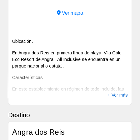
Ver mapa
Ubicación.
En Angra dos Reis en primera línea de playa, Vila Gale
Eco Resort de Angra - All Inclusive se encuentra en un
parque nacional o estatal.
Características
En este establecimiento en régimen de todo incluido, las
+ Ver más
comidas y bebidas consumidas en sus bares y
restaurantes, los impuestos y las propinas están
incluidos en el precio de las habitaciones. En algunos
Destino
casos, incluso las actividades recreativas y de ocio.