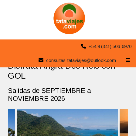
+54 9 (341) 506-6970
Compartir
Volver
|
Nueva búsqueda
consultas-tataviajes@outlook.com
Disfrutá Angra Dos Reis con
GOL
Salidas de SEPTIEMBRE a
NOVIEMBRE 2026