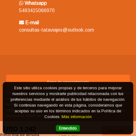
Whatsapp
5493415066970
E-mail
consultas-tataviajes@outlook.com
Boton de arrepentimiento
Este sitio utiliza cookies propias y de terceros para mejorar
Podés cancelar tus compras realizadas de forma online o telefonica
nuestros servicios y mostrarte publicidad relacionada con tus
dentro de un plazo máximo de 10 días desde la fecha que
preferencias mediante el análisis de tus hábitos de navegación.
realizaste la compra (Disp.954/2025). Según decreto 809/2024 las
Si continúas navegando en esta página, consideramos que
tarifas aéreas se rigen por política tarifaria de la compañía aérea
aceptas su uso en los términos indicados en la Política de
informada antes de la contratación.
Cookies.
Más información
USD 1.242
Entendido
Total 2 adultos
Defensa del consumidor. Para reclamos
ingrese aquí
Consultar
en Hab. Doble
Precio final por persona
Denuncia contra una agencia. Para reclamos
ingrese aquí