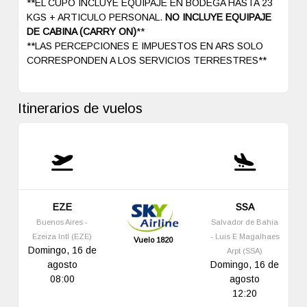
**EL CUPO INCLUYE EQUIPAJE EN BODEGA HASTA 23
KGS + ARTICULO PERSONAL.
NO INCLUYE EQUIPAJE
DE CABINA (CARRY ON)
**
**LAS PERCEPCIONES E IMPUESTOS EN ARS SOLO
CORRESPONDEN A LOS SERVICIOS TERRESTRES**
Itinerarios de vuelos
EZE
SSA
Buenos Aires -
Salvador de Bahia
Ezeiza Intl (EZE)
- Luis E Magalhaes
Vuelo 1820
Domingo, 16 de
Arpt (SSA)
agosto
Domingo, 16 de
08:00
agosto
12:20