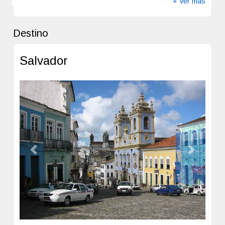
+ Ver más
gratuito a servicio de transporte al aeropuerto . El parking
o estacionamiento es completamente gratuito.
Las habitaciones disponen de balcón, aire acondicionado,
Destino
minibar y caja fuerte. Tambien disponen de televisor LCD
(por cable). Todas las habitaciones tienen escritorio y
Salvador
teléfono. Los baños disponen de ducha con cabezal de
ducha tipo lluvia y artículos de higiene personal de
diseño.
Previous
Next