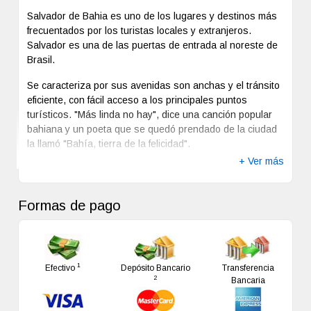
Salvador de Bahia es uno de los lugares y destinos más
frecuentados por los turistas locales y extranjeros.
Salvador es una de las puertas de entrada al noreste de
Brasil.
Se caracteriza por sus avenidas son anchas y el tránsito
eficiente, con fácil acceso a los principales puntos
turísticos. "Más linda no hay", dice una canción popular
bahiana y un poeta que se quedó prendado de la ciudad
la llamó "Bahía, tierra de la felicidad".
+ Ver más
La ciudad es declarada Patrimonio de la Humanidad por
la UNESCO debido a la riqueza de sus tradiciones, fruto
de la convergencia de culturas europeas, africanas y
Formas de pago
amerindias. Salvador se caracteriza por el mestizaje
cultural y racial que domina cada una de sus
manifestaciones (folklore, gastronomía, artesanía, etc).
1
Es interesante visitar el Centro Histórico de Salvador,
Efectivo
Depósito Bancario
Transferencia
2
Bancaria
llamado Pelourinho. Es el mayor conjunto arquitectónico
de estilo colonial barroco de Latinoamérica de los siglos